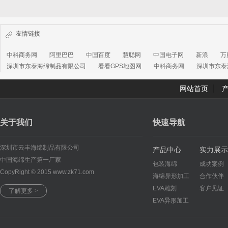
友情链接
中科商务网
阿里巴巴
中国百度
慧聪网
中国电子网
新浪
万
深圳市东泰海绵制品有限公司
看看GPS地图网
中科商务网
深圳市东泰
网站首页
关于我们
快速导航
深圳市云丰海绵制品有限公司
产品中心
实力展示
中国海绵生产第一厂家
包装海绵
成功案例
CopyRight © 2015 www.zk71.com
海绵异形加工
合作伙伴
EVA雕刻
客户见证
了解更多 >
EVA异形加工