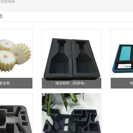
防静电棉
图
吸音棉
隔音材料（防静电）