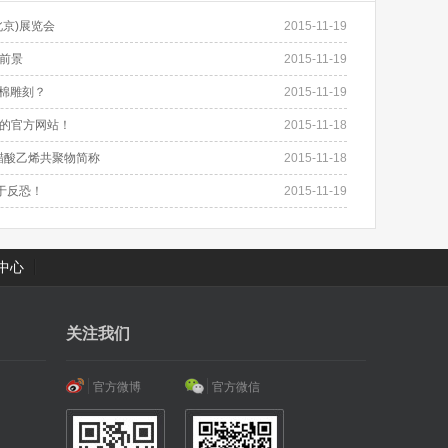
北京)展览会
2015-11-19
前景
2015-11-19
泡棉雕刻？
2015-11-19
的官方网站！
2015-11-18
-醋酸乙烯共聚物简称
2015-11-18
用于反恐！
2015-11-19
中心
关注我们
官方微博
官方微信