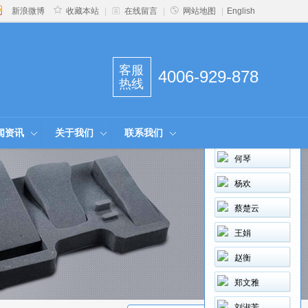
新浪微博
收藏本站
|
在线留言
|
网站地图
|
English
客服
4006-929-878
热线
闻资讯
关于我们
联系我们
曾飘玲
何琴
杨欢
蔡楚云
王娟
赵衡
郑文雅
刘淑芳