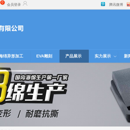
0
会员登录
腾讯微博
海绵异形加工
EVA雕刻
产品展示
实力展示
新