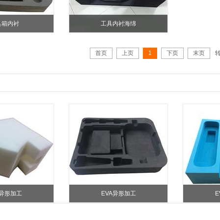
具箱内衬
工具内衬海绵
首页
上页
1
下页
末页
转
A异形加工
EVA异形加工
E