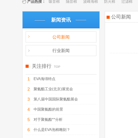
百叶窗图片载入中
产品热搜：
吸音棉
隔音棉
波峰海棉
防火棉
过滤棉
公司新闻
新闻资讯
公司新闻
行业新闻
关注排行
TOP
1
EVA海绵特点
2
聚氨酯工业(北京)展览会
3
第八届中国国际聚氨酯展会
4
中国聚氨酯的前景
5
对于聚氨酯**分析
6
什么是EVA泡棉雕刻？