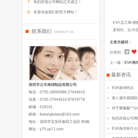
7
热烈庆祝公司网站正式成立！
8
欢迎光临我们的官方网站！
EVA 是乙烯
柔韧性、抗冲
联系我们
CONTACT US
文章关键词：
分享到：
上一篇：
EVA海
最新资讯
深圳市云丰海绵制品有限公司
EVA海绵特点
电话：
0755-28095986 27044610
第八届中国国际
传真：
0755-27044610 87879778
邮编：
518101
对于聚氨酯**分
邮箱：
fuwangtuliao@163.com
热烈庆祝公司网
地址：
深圳市宝安区银田工业区 B5栋
EVA海绵有什
网址：
y75.up71.com