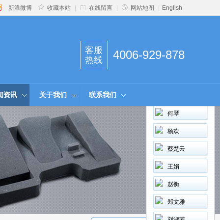
新浪微博
收藏本站
|
在线留言
|
网站地图
|
English
客服
4006-929-878
热线
闻资讯
关于我们
联系我们
曾飘玲
何琴
杨欢
蔡楚云
王娟
赵衡
郑文雅
刘淑芳