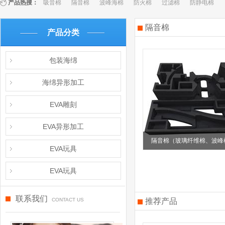
百叶窗图片载入中
产品热搜：
吸音棉
隔音棉
波峰海棉
防火棉
过滤棉
防静电棉
隔音棉
产品分类
包装海绵
海绵异形加工
EVA雕刻
EVA异形加工
隔音棉（玻璃纤维棉、波峰
EVA玩具
EVA玩具
联系我们
CONTACT US
推荐产品