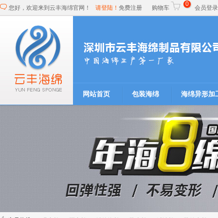
0
您好，欢迎来到云丰海绵官网！
请登陆！
免费注册
购物车
会员登
网站首页
包装海绵
海绵异形加